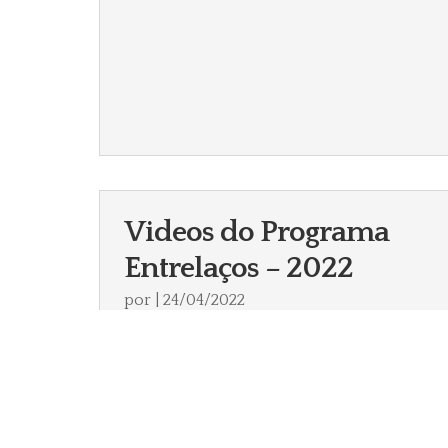
Videos do Programa
Entrelaços – 2022
por
|
24/04/2022
Com o intuito de facilitar os leitores do
nosso Blog, a seguir disponibilizamos os
principais vídeos relacionados ao
Programa Entrelaços realizados no ano